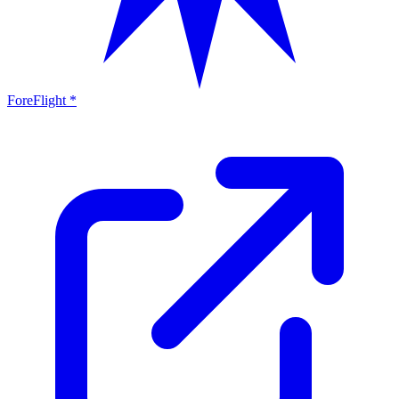
ForeFlight *