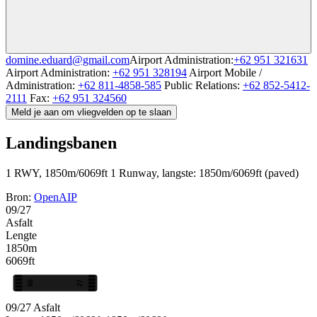
domine.eduard@gmail.com
Airport Administration:
+62 951 321631
Airport Administration:
+62 951 328194
Airport Mobile /
Administration:
+62 811-4858-585
Public Relations:
+62 852-5412-
2111
Fax:
+62 951 324560
Meld je aan om vliegvelden op te slaan
Landingsbanen
1 RWY, 1850m/6069ft
1 Runway, langste: 1850m/6069ft (paved)
Bron:
OpenAIP
09/27
Asfalt
Lengte
1850m
6069ft
09
27
09/27
Asfalt